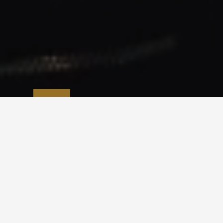
عن البرنامج
برنامج خدمة ضيوف الرحمن هو أحد برامج تحقيق رؤية المملكة
2030 ويتمثل دور البرنامج في إتاحة الفرصة لأكبر عدد ممكن
من المسلمين لأداء فريضتي الحج والعمرة على أكمل وجه،
والعمل على إثراء وتعميق تجربتهم، من خلال تهيئة الحرمين
الشريفين، وتحقيق رسالة الإسلام العالمية،
وتهيئة المواقع
السياحية والثقافية، وإتاحة أفضل الخدمات قبل وأثناء وبعد
زيارتهم لمكة المكرمة والمدينة المنورة والمشاعر المقدسة،
وعكس الصورة المشرِّفة والحضارية للمملكة في خدمة الحرمين