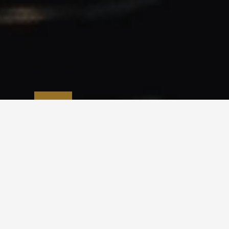
عن البرنامج
برنامج خدمة ضيوف الرحمن هو أحد برامج تحقيق رؤية المملكة
2030 ويتمثل دور البرنامج في إتاحة الفرصة لأكبر عدد ممكن
من المسلمين لأداء فريضتي الحج والعمرة على أكمل وجه،
والعمل على إثراء وتعميق تجربتهم، من خلال تهيئة الحرمين
الشريفين، وتحقيق رسالة الإسلام العالمية،
وتهيئة المواقع
السياحية والثقافية، وإتاحة أفضل الخدمات قبل وأثناء وبعد
زيارتهم لمكة المكرمة والمدينة المنورة والمشاعر المقدسة،
وعكس الصورة المشرِّفة والحضارية للمملكة في خدمة الحرمين