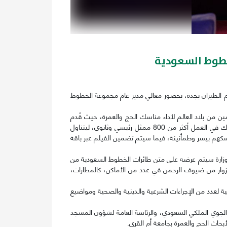
لخطوط السعودية
لعلوم الطيران بجدة، بحضور معالي مدير عام مجموعة الخطوط
ين من بلاد العالم لأداء مناسك الحج والعمرة، حيث قُدم
الفيلم الذي تمت ترجمته لتسعة لغات، عددًا من القصص والمشاهد التوعوية التي تم تصويرها في أكثر من 14 موقع خلال 7 أسابيع، وشارك في العمل أكثر من 800 ممثل رئيسي وثانوي، ليتناول
سكهم بيسر وطمأنينة، فيما سيتم تضمين الفيلم عبر باقة
ه الوزارة سيتم عرضه على متن طائرات الخطوط السعودية من
الزوار من ضيوف الرحمن في عدد من الأماكن، كالمطارات،
 الفيديوهات التوعوية التي يتجاوز عددها 30 مقطعًا مرئيًا، تُقدم جرعة تثقيفية لعدد من الإجراءات الشرعية والدينية والصحية ومواضيع
ع الجوي الملكي السعودي، والرئاسة العامة لشؤون المسجد
حاث الحج والعمرة بجامعة أم القرى.