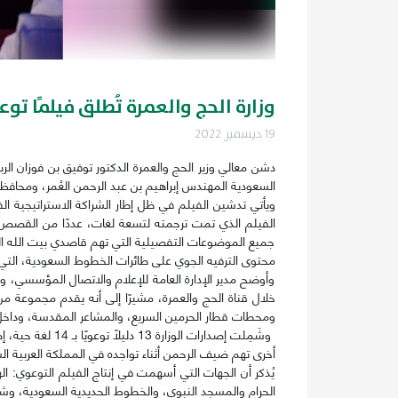
وزارة الحج والعمرة تُطلق فيلمًا ت
19 ديسمبر 2022
دشن معالي وزير الحج والعمرة الدكتور توفيق بن فوزان الرب
السعودية المهندس إبراهيم بن عبد الرحمن العُمر، ومحافظ 
ويأتي تدشين الفيلم في ظل إطار الشراكة الاستراتيجية ال
جميع الموضوعات التفصيلية التي تهم قاصدي بيت الله الح
محتوى الترفيه الجوي على طائرات الخطوط السعودية، التي تبلغ حاليًا أكثر م
وأوضح مدير الإدارة العامة للإعلام والاتصال المؤسسي، وم
خلال قناة الحج والعمرة، مشيرًا إلى أنه يقدم مجموعة م
ومحطات قطار الحرمين السريع، والمشاعر المقدسة، وداخل 
أخرى تهم ضيف الرحمن أثناء تواجده في المملكة العربية ال
يُذكر أن الجهات التي أسهمت في إنتاج الفيلم التوعوي: ا
الحرام والمسجد النبوي، والخطوط الحديدية السعودية، وشرك