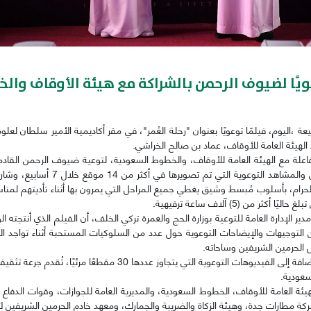
وعويًا لضيوف الرحمن بالشراكة مع هيئة الأوقاف وا
يعة ،اليوم، فيلمًا توعويًا بعنوان "رحلة العُمر"، في مقر أكاديمية الأمير سلطان 
الهيئة العامة للأوقاف، عماد بن صالح الخراشي.
فاعلة مع الهيئة العامة للأوقاف، والخطوط السعودية، لتوعية ضيوف الرحمن القادم
رام، بأسلوب مُبسط وشيق يغطي جميع المراحل التي يمرون بها أثناء تأديتهم لمنا
ن (5) آلاف ساعة ترفيهية.
دير الإدارة العامة للتوعية بوزارة الحج والعمرة تركي الخلف، أن الفيلم الذي أنتجت
ن التوجيهات والإيضاحات التوعوية حول عدد من السلوكيات المستحبة أثناء تواجد 
الحرمين الشريفين وساحاته.
‏‎ وشَمِلت إصدارات الوزارة 13 دليلًا توعويًا بـ 14 لغة حية، إضافة إلى
سعودية.
لهيئة العامة للأوقاف، الخطوط السعودية، والمديرية العامة للجوازات، وقوات الدفا
ة مطارات جدة، وهيئة الزكاة والضريبة والجمارك، ومعهد خادم الحرمين الشريفين لأب