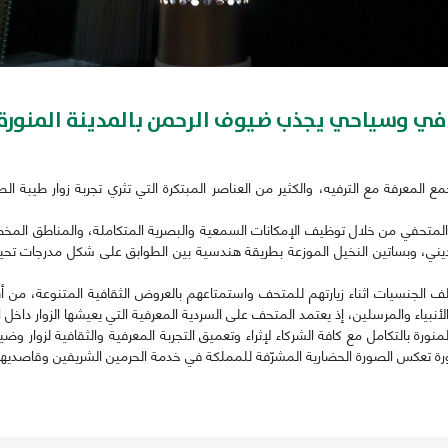
في وسياحي يجذب ضيوف الرحمن بالمدينة المنورة
جمع المعرفة مع الترفيه، والكثير من العناصر المبتكرة التي تثري تجربة زوار طيبة
متحفي من خلال توظيف الإمكانات السمعية والبصرية المتكاملة، والمناطق المخصصة
مديني، وبساتين النخيل الموزعة بطريقة هندسية بين الطوابق على شكل مدرجات تحيط ب
سيات اثناء زيارتهم للمتحف واستمتاعهم بالعروض الثقافية المتنوعة، من أبرزها
نبياء والمرسلين، إذ يعتمد المتحف على السردية المعرفية التي يعيشها الزوار داخل
ة بالتكامل مع كافة الشركاء لإثراء وتعميق التجربة المعرفية والثقافية لزوار وض
منورة تعكس الصورة الحضارية المشرّفة للمملكة في خدمة الحرمين الشريفين وقاصديهم