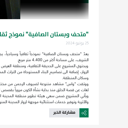
"متحف وبستان الصافية" نموذج ثقا
25 يونيو 2024
يعدّ "متحف وبستان الصافية" نموذجاً ثقافياً وسياحياً، ي
الشريف، على مساحة أكثر من 4.400 متر مربع.
ويحتوي المشروع على الحديقة الثقافية، ومنطقة العرض ال
الزوار، إضافة الى تصاميم البناء المستوحاة من التراث ال
وسكان المنطقة.
ووثقت "واس" مشاهد متنوعة لضيوف الرحمن من مختلف الجن
لغات عن قصة الخلق منذ بداية نشأة الكون مروراً بقصص الأ
ويأتي المشروع ضمن سعي هيئة تطوير منطقة المدينة المنور
والأثرية وتوفير خدمات استثنائية موجهة لزوار المدينة ال
مشاركة الخبر