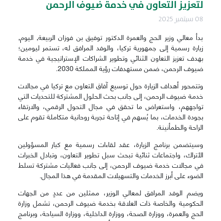
لتعزيز التعاون في خدمة ضيوف الرحمن
08 سبتمبر 2025
بدأ معالي وزير الحج والعمرة الدكتور توفيق بن فوزان الربيعة, اليوم,
زيارة رسمية إلى جمهورية تركيا، والوفد المرافق له، تستمر ليومين؛
بهدف تعزيز التعاون الثنائي وتطوير الشراكات الإستراتيجية في خدمة
ضيوف الرحمن، ضمن مستهدفات رؤية المملكة 2030.
وتتمحور أهداف الزيارة حول توسيع آفاق التعاون مع تركيا في مجالات
خدمة ضيوف الرحمن، إلى جانب بحث الحلول المشتركة للتحديات التي
تواجههم، واستعراض ما تحقق في مجال التحول الرقمي، والارتقاء
بجودة الخدمات، بما يُسهم في إتاحة تجربة روحانية متكاملة تقوم على
الراحة والطمأنينة.
وسيتضمن برنامج الزيارة، عقد لقاءات رسمية مع كبار المسؤولين
الأتراك، واجتماعات ثنائية تبحث سبل تطوير التعاون، وتبادل الخبرات
في مجالات خدمة ضيوف الرحمن، إلى جانب فعاليات مشتركة تسلط
الضوء على أبرز الخدمات والتسهيلات المقدمة في هذا المجال.
ويضم الوفد المرافق لمعالي الوزير، ممثلين من عددٍ من الجهات
الحكومية والخاصة ذات العلاقة بخدمة ضيوف الرحمن، تشمل وزارة
الحج والعمرة، ووزارة الصحة، ووزارة الداخلية، ووزارة السياحة، وبرنامج