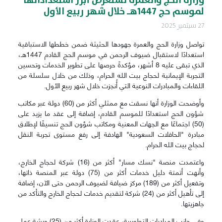
وزارة الحج والعمرة تستعرض أبرز استعداداتها
لموسم حج 1447هـ خلال شهر ربيع الأول
27 سبتمبر 2025
تواصل وزارة الحج والعمرة جهودها الحثيثة ضمن خططها الاستباقية
استعدادًا لاستقبال ضيوف الرحمن في موسم الحج القادم 1447هـ،
الذي تبقى عليه 8 أشهر، مؤكدةً حرصها على تطوير الخدمات وتحسين
التجربة الإيمانية لحجاج بيت الله الحرام، وذلك من خلال سلسلة من
اللقاءات والمبادرات النوعية التي أُنجزت خلال شهر ربيع الأول.
وأوضحت الوزارة أنها نسقت مع ممثلي أكثر من (60) دولة عبر مكاتب
شؤون الحج استعدادًا للموسم القادم، إضافة إلى عقد ما يزيد على
(50) اجتماعًا مع الجهات المعنية ومكاتب شؤون الحج تنسيقًا لإطلاق
مبادرة "الحافلات السعودية" الهادفة إلى رفع مستوى تجربة النقل
لحجاج بيت الله الحرام.
واعتمدت منصة "نسك مسار" أكثر من (16) شركة لحجاج الخارج،
وأنهت أتمتة دليل خدمات أكثر من (75) دولة عبر المنصة ذاتها،
وتفعيل أكثر من (189) مركز ضيافة لضيوف الرحمن حتى الآن، إضافة
إلى تأهيل أكثر من (24) شركة لتقديم خدمات لحجاج الخارج والتأكد من
جاهزيتها.
وفي جانب المبادرات التطويرية، عقدت الوزارة أكثر من (25) ورشة عمل