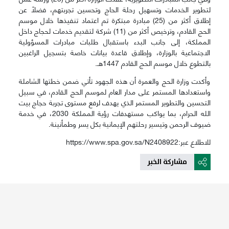
لتطوير الخدمات وتسهيل رحلة الحاج وتحسين تجربتهم، فضلًا عن
إطلاق أكثر من (25) مبادرة مبتكرة تم اعتماد تنفيذها خلال موسم
الحج القادم، وترخيص أكثر من (11) شركة لتقديم خدمات لحجاج داخل
المملكة، إلى جانب البدء باستقبال طلبات مبادرات المسؤولية
الاجتماعية بالوزارة، وإطلاق قاعدة بيانات خاصة بتسجيل الراغبين
بالتطوع خلال موسم الحج القادم 1447هـ.
وأكدت وزارة الحج والعمرة أن هذه الجهود تأتي ضمن خطتها الشاملة
واستعدادها المستمر على مدار العام لموسم الحج القادم، في سبيل
التحسين والتطوير المستمر الذي يهدف لرفع مستوى تجربة حجاج بيت
الله الحرام، بما يواكب مستهدفات رؤية المملكة 2030، في خدمة
ضيوف الرحمن وتيسير رحلتهم الإيمانية بكل يسر وطمأنينة.
للاطلاع عبر:https://www.spa.gov.sa/N2408922
مشاركة الخبر