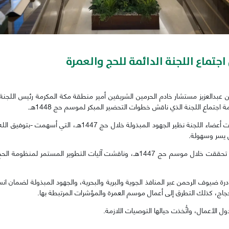
اجتماع اللجنة الدائمة للحج والعمرة
عبدالعزيز مستشار خادم الحرمين الشريفين أمير منطقة مكة المكرمة رئيس اللجنة 
جتماع اللجنة الذي ناقش خطوات التحضير المبكر لموسم حج 1448هـ.
وقدّم نائب أمير منطقة مكة المكرمة شكره وتقديره للجهات أعضاء ال
 يسر وسهولة.
واستعرضت اللجنة سبل تعزيز المكتسبات والنجاحات التي تحققت خلال موسم حج 1447هـ، ون
 ضيوف الرحمن عبر المنافذ الجوية والبرية والبحرية، والجهود المبذولة لضمان انسيا
حجاج، كذلك التطرق إلى أعمال موسم العمرة والمؤشرات المرتبطة بها.
لأعمال، واتُّخذت حيالها التوصيات اللازمة.