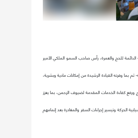
الدائمة للحج والعمرة، رأس صاحب السمو الملكي الأمير
لجنة نظير الجهود المبذولة خلال حج 1447هـ، التي أسهمت -بتوفيق الله- ثم بما وفرته القيادة الرشيدة من إمكانات مادية وبشرية،
اقشت آليات التطوير المستمر لمنظومة الحج ورفع كفاءة الخدمات المقدمة لضيوف الرحمن، بما يعزز
بية الحركة وتيسير إجراءات السفر والمغادرة بعد إتمامهم